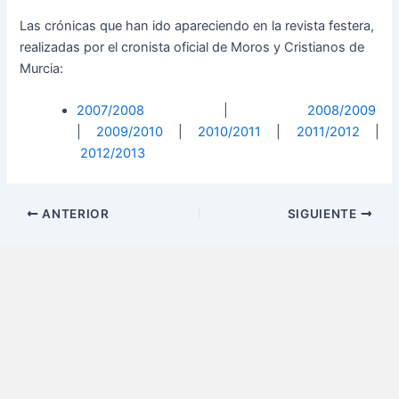
e
t
i
Las crónicas que han ido apareciendo en la revista festera,
b
a
p
realizadas por el cronista oficial de Moros y Cristianos de
Murcia:
o
g
e
o
r
d
2007/2008
|
2008/2009
k
a
i
|
2009/2010
|
2010/2011
|
2011/2012
|
m
a
2012/2013
-
w
ANTERIOR
SIGUIENTE