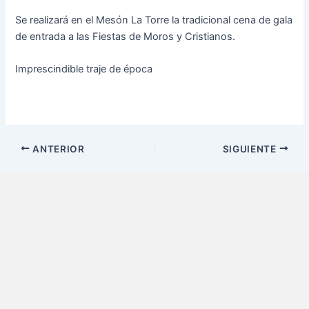
e
t
i
Se realizará en el Mesón La Torre la tradicional cena de gala
b
a
p
de entrada a las Fiestas de Moros y Cristianos.
o
g
e
Imprescindible traje de época
o
r
d
k
a
i
m
a
-
ANTERIOR
SIGUIENTE
w