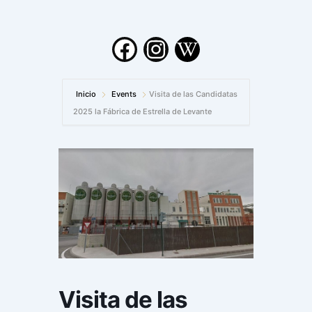
F
I
W
a
n
i
c
s
k
Inicio
Events
Visita de las Candidatas
e
t
i
2025 la Fábrica de Estrella de Levante
b
a
p
o
g
e
o
r
d
k
a
i
m
a
-
w
Visita de las