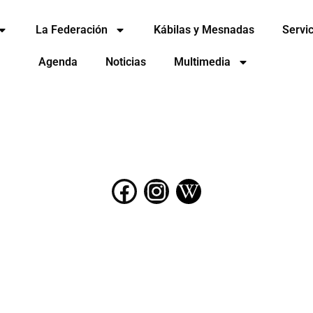
La Federación
Kábilas y Mesnadas
Servic
Agenda
Noticias
Multimedia
F
I
W
a
n
i
c
s
k
e
t
i
b
a
p
o
g
e