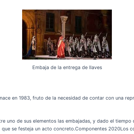
o
r
d
k
a
i
m
a
-
w
Embaja de la entrega de llaves
ace en 1983, fruto de la necesidad de contar con una repre
tre uno de sus elementos las embajadas, y dado el tiempo q
, que se festeja un acto concreto.Componentes 2020Los co