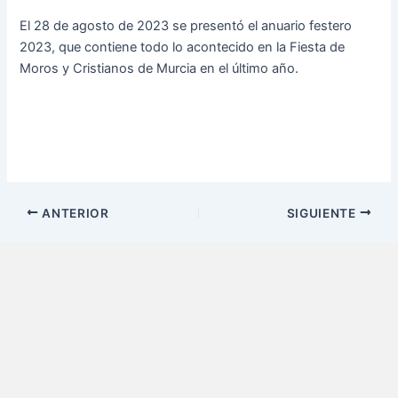
e
t
i
El 28 de agosto de 2023 se presentó el anuario festero
b
a
p
2023, que contiene todo lo acontecido en la Fiesta de
Moros y Cristianos de Murcia en el último año.
o
g
e
o
r
d
k
a
i
m
a
-
w
ANTERIOR
SIGUIENTE