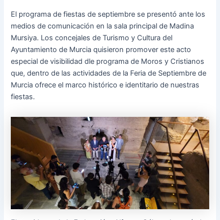
e
t
i
El programa de fiestas de septiembre se presentó ante los
b
a
p
medios de comunicación en la sala principal de Madina
Mursiya. Los concejales de Turismo y Cultura del
o
g
e
Ayuntamiento de Murcia quisieron promover este acto
o
r
d
especial de visibilidad dle programa de Moros y Cristianos
k
a
i
que, dentro de las actividades de la Feria de Septiembre de
m
a
Murcia ofrece el marco histórico e identitario de nuestras
fiestas.
-
w