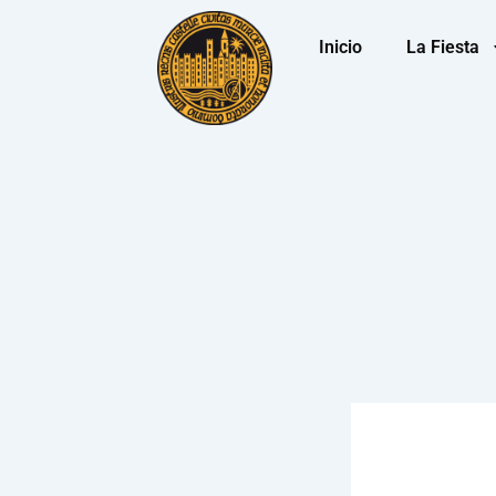
Ir
Navegación
al
de
Inicio
La Fiesta
contenido
entradas