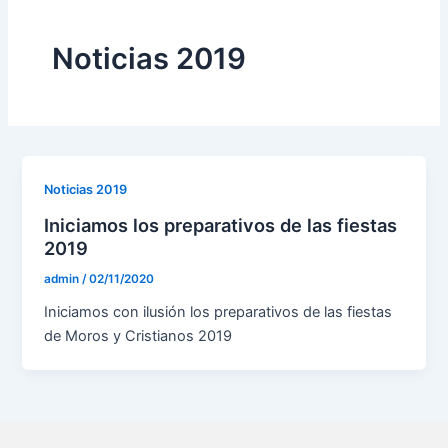
e
t
i
b
a
p
Noticias 2019
o
g
e
o
r
d
k
a
i
m
a
Noticias 2019
-
Iniciamos los preparativos de las fiestas
w
2019
admin
/
02/11/2020
Iniciamos con ilusión los preparativos de las fiestas
de Moros y Cristianos 2019